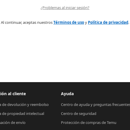
¿Problemas al iniciar sesión?
Al continuar, aceptas nuestros
Términos de uso
y
Política de privacidad
.
ión al cliente
Ayuda
ca de devolución y reembolso
Centro de ayuda y preguntas frecuente
ca de propiedad intelectual
Centro de seguridad
ación de envío
Protección de compras de Temu