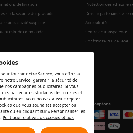
rmations de livraison
Protection des achats Tem
tes sur la sécurité des produits
Devenir partenaire de Tem
aler une activité suspecte
Accessibilité
tant min. de commande
Centre de transparence
Conformité REP de Temu
cookies
pour fournir notre Service, vous offrir la
e notre Service, garantir la sécurité de
é de nos campagnes publicitaires. Si vous
t nos partenaires stockions des cookies et
publicitaires. Vous pouvez aussi « rejeter
Nous acceptons
 cookies que vous souhaitez accepter ou
lité ou en cliquant sur « Personnaliser les
re
Politique relative aux cookies et aux