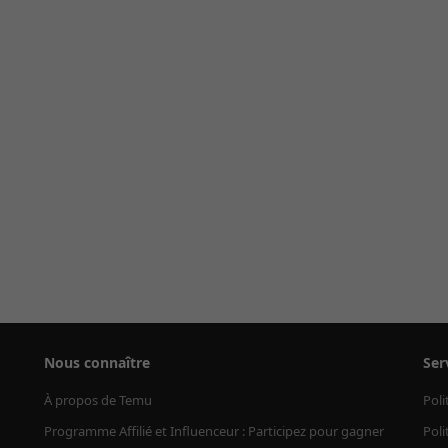
Nous connaître
Ser
À propos de Temu
Poli
Programme Affilié et Influenceur : Participez pour gagner
Poli