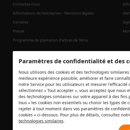
Contactez-nous
Info
Informations de l'entreprise – Mentions légales
Aler
Carrières
Sign
Presse
Mon
Programme de plantation d'arbres de Temu
Paramètres de confidentialité et des 
Nous utilisons des cookies et des technologies similaires 
meilleure expérience possible, améliorer et faire connaîtr
notre Service pour les utilisateurs et mesurer l'efficacit
sélectionnez « Tout accepter », vous acceptez que nous e
des technologies similaires sur votre appareil à des fins 
Certificats de sécurité
tous » les cookies non essentiels ou choisir les types de
rejeter à tout moment dans vos paramètres de confidentia
cookies » ci-dessous. Pour plus de détails, consultez not
technologies similaires
.