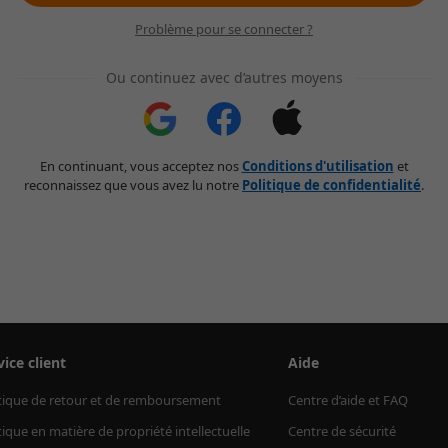
Problème pour se connecter ?
Ou continuez avec d’autres moyens
En continuant, vous acceptez nos
Conditions d'utilisation
et
reconnaissez que vous avez lu notre
Politique de confidentialité
.
vice client
Aide
tique de retour et de remboursement
Centre d’aide et FAQ
tique en matière de propriété intellectuelle
Centre de sécurité