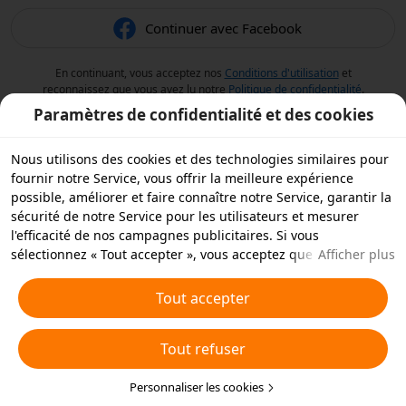
Continuer avec Facebook
En continuant, vous acceptez nos
Conditions d'utilisation
et
reconnaissez que vous avez lu notre
Politique de confidentialité
.
Paramètres de confidentialité et des cookies
Nous utilisons des cookies et des technologies similaires pour
fournir notre Service, vous offrir la meilleure expérience
possible, améliorer et faire connaître notre Service, garantir la
sécurité de notre Service pour les utilisateurs et mesurer
l'efficacité de nos campagnes publicitaires. Si vous
sélectionnez « Tout accepter », vous acceptez que nous et nos
Afficher plus
partenaires stockions des cookies et des technologies
similaires sur votre appareil à des fins publicitaires. Vous
Tout accepter
pouvez aussi « rejeter tous » les cookies non essentiels ou
choisir les types de cookies que vous souhaitez accepter ou
Tout refuser
rejeter à tout moment dans vos paramètres de confidentialité
ou en cliquant sur « Personnaliser les cookies » ci-dessous.
Pour plus de détails, consultez notre
Personnaliser les cookies
Politique relative aux