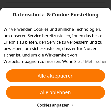
Ist das für dich hilfreich?
Datenschutz- & Cookie-Einstellung
Ja
Nein
Wir verwenden Cookies und ähnliche Technologien,
um unseren Service bereitzustellen, Ihnen das beste
Erlebnis zu bieten, den Service zu verbessern und zu
bewerben, um sicherzustellen, dass er für Nutzer
sicher ist, und um die Wirksamkeit von
Werbekampagnen zu messen. Wenn Sie „Alle
Mehr sehen
akzeptieren“ auswählen, stimmen Sie zu, dass wir und
die Partner, mit denen wir zusammenarbeiten, Cookies
Alle akzeptieren
und ähnliche Technologien für Werbezwecke auf
Ihrem Gerät speichern. Alternativ können Sie auch
Alle ablehnen
über „Alle ablehnen“ nicht notwendige Cookies
ablehnen oder auswählen, welche Arten von Cookies
Cookies anpassen
Sie akzeptieren oder deaktivieren möchten, indem Sie