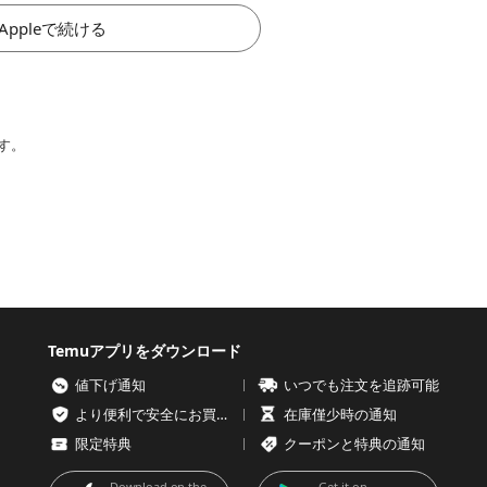
Appleで続ける
す。
Temuアプリをダウンロード
値下げ通知
いつでも注文を追跡可能
より便利で安全にお買い物を
在庫僅少時の通知
限定特典
クーポンと特典の通知
Download on the
Get it on