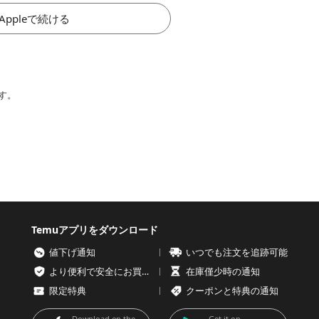
Appleで続ける
す。
Temuアプリをダウンロード
値下げ通知
いつでも注文を追跡可能
より便利で安全にお買い物を
在庫僅少時の通知
限定特典
クーポンと特典の通知
Download on the
Get it on