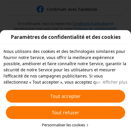
Continuer avec Facebook
En continuant, vous acceptez nos
Conditions d'utilisation
et
reconnaissez que vous avez lu notre
Politique de confidentialité
.
Paramètres de confidentialité et des cookies
Nous utilisons des cookies et des technologies similaires pour
fournir notre Service, vous offrir la meilleure expérience
possible, améliorer et faire connaître notre Service, garantir la
sécurité de notre Service pour les utilisateurs et mesurer
l'efficacité de nos campagnes publicitaires. Si vous
sélectionnez « Tout accepter », vous acceptez que nous et nos
Afficher plus
partenaires stockions des cookies et des technologies
similaires sur votre appareil à des fins publicitaires. Vous
Tout accepter
pouvez aussi « rejeter tous » les cookies non essentiels ou
choisir les types de cookies que vous souhaitez accepter ou
Tout refuser
rejeter à tout moment dans vos paramètres de confidentialité
ou en cliquant sur « Personnaliser les cookies » ci-dessous.
Pour plus de détails, consultez notre
Personnaliser les cookies
Politique relative aux