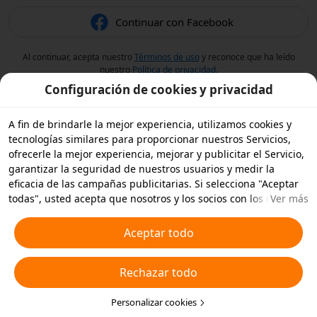
Continuar con Facebook
Al continuar, acepta nuestro
Términos de uso
y reconoce que ha leído
nuestro
Política de privacidad
.
Configuración de cookies y privacidad
A fin de brindarle la mejor experiencia, utilizamos cookies y
tecnologías similares para proporcionar nuestros Servicios,
ofrecerle la mejor experiencia, mejorar y publicitar el Servicio,
garantizar la seguridad de nuestros usuarios y medir la
eficacia de las campañas publicitarias. Si selecciona "Aceptar
todas", usted acepta que nosotros y los socios con los que
Ver más
trabajamos, almacenemos cookies y tecnologías similares en
su dispositivo con fines publicitarios. También puede
Aceptar todo
"Rechazar todas" las cookies no esenciales o elegir qué tipos
de cookies desea aceptar o desactivar haciendo clic en
Rechazar todo
"Personalizar cookies" a continuación, o en cualquier momento
en su configuración de privacidad. Para obtener más detalles,
consulte nuestra
Política de cookies y tecnologías similares
Personalizar cookies
.