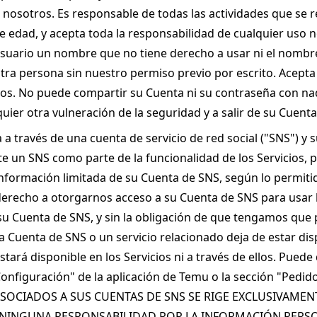
nosotros. Es responsable de todas las actividades que se r
e edad, y acepta toda la responsabilidad de cualquier uso n
ario un nombre que no tiene derecho a usar ni el nombre d
a persona sin nuestro permiso previo por escrito. Acepta no 
s. No puede compartir su Cuenta ni su contraseña con nadi
ier otra vulneración de la seguridad y a salir de su Cuenta 
a través de una cuenta de servicio de red social ("SNS") y 
e un SNS como parte de la funcionalidad de los Servicios, 
formación limitada de su Cuenta de SNS, según lo permitido
derecho a otorgarnos acceso a su Cuenta de SNS para usar lo
su Cuenta de SNS, y sin la obligación de que tengamos que p
Cuenta de SNS o un servicio relacionado deja de estar dispo
ará disponible en los Servicios ni a través de ellos. Puede 
nfiguración" de la aplicación de Temu o la sección "Pedid
OCIADOS A SUS CUENTAS DE SNS SE RIGE EXCLUSIVAMENT
 NINGUNA RESPONSABILIDAD POR LA INFORMACIÓN PER