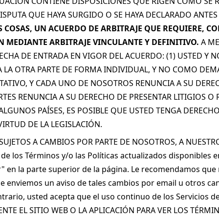
NUACIÓN CONTIENE DISPOSICIONES QUE RIGEN CÓMO SE R
ISPUTA QUE HAYA SURGIDO O SE HAYA DECLARADO ANTES D
S COSAS, UN ACUERDO DE ARBITRAJE QUE REQUIERE, CO
N MEDIANTE ARBITRAJE VINCULANTE Y DEFINITIVO.
 A M
A FECHA DE ENTRADA EN VIGOR DEL ACUERDO: (1) USTED 
LA OTRA PARTE DE FORMA INDIVIDUAL, Y NO COMO DEM
ATIVO, Y CADA UNO DE NOSOTROS RENUNCIA A SU DEREC
PARTES RENUNCIA A SU DERECHO DE PRESENTAR LITIGIOS O
N ALGUNOS PAÍSES, ES POSIBLE QUE USTED TENGA DERECH
VIRTUD DE LA LEGISLACIÓN.
SUJETOS A CAMBIOS POR PARTE DE NOSOTROS, A NUESTRO
 los Términos y/o las Políticas actualizados disponibles e
r" en la parte superior de la página. Le recomendamos que r
le enviemos un aviso de tales cambios por email u otros cana
ontrario, usted acepta que el uso continuo de los Servicios 
MENTE EL SITIO WEB O LA APLICACIÓN PARA VER LOS TÉRMI