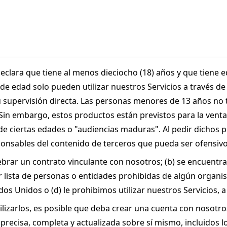
, declara que tiene al menos dieciocho (18) años y que tiene e
 edad solo pueden utilizar nuestros Servicios a través de 
 supervisión directa. Las personas menores de 13 años no tie
n embargo, estos productos están previstos para la venta a
ciertas edades o "audiencias maduras". Al pedir dichos pro
sponsables del contenido de terceros que pueda ser ofensivo
elebrar un contrato vinculante con nosotros; (b) se encuentr
ier lista de personas o entidades prohibidas de algún organi
s Unidos o (d) le prohibimos utilizar nuestros Servicios, a
ilizarlos, es posible que deba crear una cuenta con nosotros
ecisa, completa y actualizada sobre sí mismo, incluidos lo