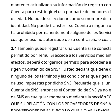
mantener actualizada su información de registro con 
Cuenta para restringir el uso por parte de menores d
de edad. No puede seleccionar como su nombre de usu
identidad. No puede transferir su Cuenta a ninguna otr
ha prohibido permanentemente alguno de los Servicio
cualquier uso no autorizado de su contraseña o cualqu
2.4
 También puede registrar una Cuenta si se conecta 
permitido por Temu. Si accede a los Servicios mediant
efectos, deberá otorgarnos permiso para acceder a in
rigen ("Contenido de SNS"). Usted declara que tiene 
ninguno de los términos y las condiciones que rigen 
de uso impuestas por dicho SNS. Recuerde que, si una 
Cuenta de SNS, entonces el Contenido de SNS ya no est
de SNS en cualquier momento mediante la sección "Co
QUE SU RELACIÓN CON LOS PROVEEDORES DE SNS AS
PROVEEDORES DE SNS, POR LO QUE NO ASUMIMOS