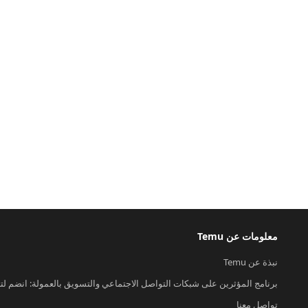
معلومات عن Temu
نبذة عن Temu
برنامج المؤثرين على شبكات التواصل الاجتماعي والتسويق بالعمولة: انضم لت
تواصل معنا