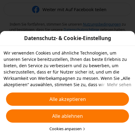
Weiter mit Auf Facebook teilen
Indem Sie fortfahren, stimmen Sie unseren
Nutzungsbedingungen
zu
und bestätigen, dass Sie unsere
Datenschutzrichtlinie
gelesen haben.
Datenschutz- & Cookie-Einstellung
Wir verwenden Cookies und ähnliche Technologien, um
unseren Service bereitzustellen, Ihnen das beste Erlebnis zu
bieten, den Service zu verbessern und zu bewerben, um
sicherzustellen, dass er für Nutzer sicher ist, und um die
Wirksamkeit von Werbekampagnen zu messen. Wenn Sie „Alle
akzeptieren“ auswählen, stimmen Sie zu, dass wir und die
Mehr sehen
Partner, mit denen wir zusammenarbeiten, Cookies und
ähnliche Technologien für Werbezwecke auf Ihrem Gerät
Alle akzeptieren
speichern. Alternativ können Sie auch über „Alle ablehnen“
nicht notwendige Cookies ablehnen oder auswählen, welche
Alle ablehnen
Arten von Cookies Sie akzeptieren oder deaktivieren möchten,
indem Sie unten oder jederzeit in Ihren
Datenschutzeinstellungen auf „Cookies anpassen“ klicken.
Cookies anpassen