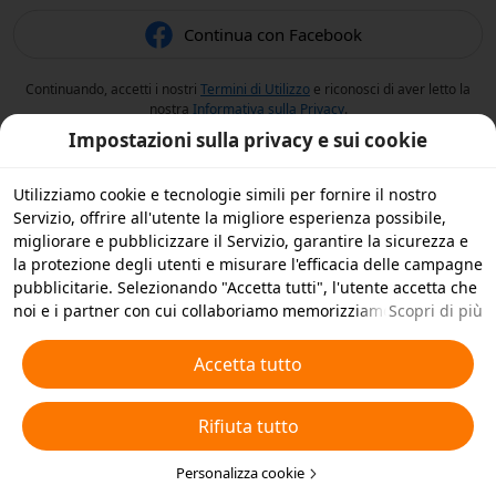
Continua con Facebook
Continuando, accetti i nostri
Termini di Utilizzo
e riconosci di aver letto la
nostra
Informativa sulla Privacy
.
Impostazioni sulla privacy e sui cookie
Utilizziamo cookie e tecnologie simili per fornire il nostro
Servizio, offrire all'utente la migliore esperienza possibile,
migliorare e pubblicizzare il Servizio, garantire la sicurezza e
la protezione degli utenti e misurare l'efficacia delle campagne
pubblicitarie. Selezionando "Accetta tutti", l'utente accetta che
noi e i partner con cui collaboriamo memorizziamo cookie e
Scopri di più
tecnologie simili sul dispositivo dell'utente per scopi
pubblicitari. L'utente può anche selezionare "Rifiuta tutti" per i
Accetta tutto
cookie non essenziali, oppure scegliere quali tipi di cookie
accettare o disattivare cliccando su "Personalizza cookie" qui
Rifiuta tutto
sotto o in qualsiasi momento nelle impostazioni sulla privacy.
Per ulteriori informazioni, visualizza la nostra
Informativa sui
Cookie e sulle Tecnologie Simili
Personalizza cookie
.