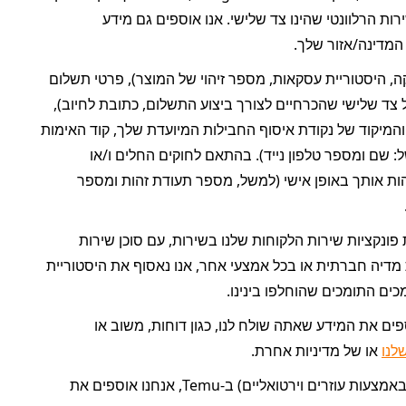
שנאסוף את תמונת הפרופיל, שם המשתמש וכתובת האימייל שמקושרים לספק השירות הרלוונטי שהינו צד שלישי. אנו אוספים גם מידע 
אנו אוספים נתונים שקשורים להזמנותיך במסגרת השירות (כגון מזהה עסקה, היסטוריית עסקאות, מספר זיהוי של המוצר), פרטי תשלום 
שנדרשים להשלמת העסקה (כגון מספר כרטיס התשלום או פרטי תשלום אחרים של צד שלישי שהכרחיים לצורך ביצוע התשלום, כתובת לחיוב), 
מידע שמסרת לצורכי מידות של המוצר, כתובת למשלוח (כגון העיר, המדינה, האזור והמיקוד של נקודת איסוף החבילות המיועדת שלך, קוד האימות 
לאיסוף) במדינות שבהן אנו מאפשרים אופציה זו, וכן את פרטי קשר של הנמען (למשל: שם ומספר טלפון נייד). בהתאם לחוקים החלים ו/או 
לדרישות של רשויות ציבוריות (למשל, רשויות המכס), ייתכן שנאסוף מידע שעשוי לזהות אותך באופן אישי (למשל, מספר תעודת זהות ומספר 
בעת יצירת קשר עם צוות שירות הלקוחות שלנו באמצעות פונקציות שירות הלקוחות שלנו בשירות, עם סוכן שירות 
לקוחות או עם העוזר הווירטואלי שלנו (באמצעות הצ'אטבוט או הקו החם), באמצעות מדיה חברתית או בכל אמצעי אחר, אנו נאסוף את היסטוריית 
ם התומכים שהוחלפו בינינו.
 כאשר אתה פונה אלינו, אנו אוספים את המידע שאתה שולח לנו, כגון דוחות, משוב או 
לנו
 או של מדיניות אחרת.
 במהלך שיחת צ'אט עם שותפי סחורה (ישירות או באמצעות עוזרים וירטואליים) ב-Temu, אנחנו אוספים את 