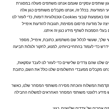
אנחנו מקבלים ואוספים מידע אישי משותפי שיווק ופרסום, כגון שותפים עסקיים שעמם אנחנו משתפים פעולה במסגרת 
אירועי שיווק וקידום של השירות, וכן ספקי ניתוח פרסום המסייעים לנו להבין את ביצועי המודעות. בכלל זה, אנחנו מקבלים משותפים כגון אלה 
מידע, כולל, למשל, פירוט לגבי מודעות הפרסום הספציפיות שעליהן לחצת, מידע ייחוס באמצעות קובצי Cookies וטכנולוגיות דומות, כדי לעזור לנו 
לקבוע את מקור הטראפיק בשירות שלנו, קבלת נתונים לגבי מכשירים אם בוצעה לחיצה על מודעת פרסום מסוימת, תגובות להודעות אימייל 
 בעלי הסמכות לשתף מידע כגון זה איתנו.
אנחנו מקבלים את המידע האישי שלך, שעשוי לכלול שם משתמש, כתובת, אימייל, מספר 
טלפון נייד, פרטי רכישה ו/או פרטי תשלום, ממקורות צד שלישי, כדי, לדוגמה, ככל שיידרש כדי לעמוד בהתחייבויותינו, למנוע, לחקור ולגלות תביעה 
 אנחנו מקבלים את המידע האישי שלך ממעבדי התשלומים שלנו שהם צדדים שלישיים כדי לעזור לנו לעבד עסקאות, 
לספק את השירות ולמנוע פעולת הונאה או פעילויות בלתי חוקיות. המידע האישי שאנחנו מקבלים ממעבדי התשלומים שלנו כולל את השם, כתובת 
אנו עשויים לאסוף מידע מסוים אודותיך, כגון פרטי החבילה שלך, התקדמות המשלוח והוכחת מסירה משותפי המסחר שלנו, כאשר 
הדבר רלוונטי. לדוגמה, אם יש לך שאלות בנוגע למשלוח החבילה שלך, ייתכן שנבקש מידע רלוונטי משותפי המסחר האחראים למשלוח החבילה 
ם אחרים של צדדים שלישיים, כגון: