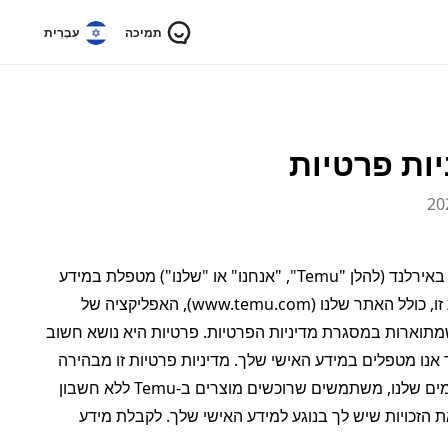
תמיכה
עִבְרִית
מדיניות פרטיות זו מתארת כיצד Elementary Innovation Pte. Ltd., חברה שרשומה באירלנד (להלן "Temu", "אנחנו" או "שלנו") מטפלת במידע 
אישי שאנחנו אוספים באמצעות הנכסים הדיגיטליים שלנו שמקושרים למדיניות פרטיות זו, כולל האתר שלנו (www.temu.com), האפליקציה של 
Temu למכשירים ניידים (להלן, יחדיו, "השירות") וכן באמצעות פעילויות שיווק אחרות שמתוארות במסגרת מדיניות הפרטיות. פרטיות היא נושא חשוב 
מאוד ל-Temu. אנחנו שואפים להיות שקופים בנוגע לפעילויות הפרטיות שלנו, כולל כיצד אנו מטפלים במידע האישי שלך. מדיניות פרטיות זו מבהירה 
כיצד אנחנו אוספים, משתפים ומעבדים את המידע האישי של מחזיקי החשבונות הרשומים שלנו, משתמשים שרוכשים מוצרים ב-Temu ללא חשבון 
וכאלה שמבקרים בשירות (להלן "משתמשים"). במדיניות פרטיות זו, אנו גם מסבירים את הזכויות שיש לך בנוגע למידע האישי שלך. לקבלת מידע 