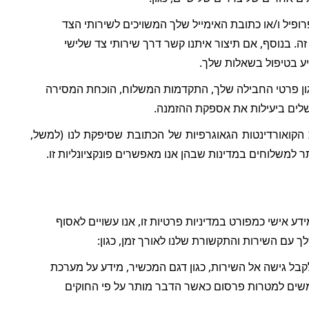
, שמהם אנו עשויים לאסוף את שם המשתמש, תמונת הפרופיל ו/או כתובת האימייל שלך המשויכים לשירותי הצד 
השלישי הרלוונטיים, אם בחרת להירשם או להתחבר באמצעות שירות צד שלישי זה. בנוסף, אם תיצור איתנו קשר דרך שירותי צד שלישי 
יע בטיפול בשאלות שלך.
, שמהם אנו עשויים לאסוף מידע מסוים על אודותיך, כגון פרטי החבילה שלך, התקדמות המשלוח, הוכחת המסירה 
שלים ביעילות את אספקת ההזמנה.
, שמהן אנו עשויים לקבל, לאסוף ולאתר את הקואורדינטות הגאוגרפיות של הכתובת שסיפקת לנו (למשל, 
כדי לשפר את החוויה שלך עם השירות ולתמוך במטרות האחרות שלשמן אנו אוספים מידע אישי כמפורט במדיניות פרטיות זו, אנו עשויים לאסוף 
 עם השירות והתקשורת שלנו לאורך זמן, כגון:
אנו אוספים מידע מסוים אודות המכשיר שבו הינך עושה שימוש כדי לקבל גישה אל השירות, כגון דגם המכשיר, מידע על מערכת 
ההפעלה, ספק שירות אינטרנט, הגדרות שפה, מזהים ייחודיים (למשל, מזהים המשמשים למטרות פרסום כאשר הדבר מותר על פי החוקים 