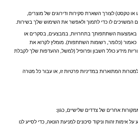
בעת מסירת תוכן כלשהו (כגון תמונות, סרטוני וידאו או טקסט) לצורך השארת סקירות ודירוגים של מוצרים, 
ם המשויכים לו כדי לתמוך ולאפשר את השימוש שלך בשירות.
אנו אוספים את המידע שלך על השירות באמצעות השתתפותך בתחרויות, במבצעים, בסקרים או 
באירועים אחרים, כחלק מתהליך ההשתתפות, כגון האינטראקציות שלך עם אירועים כאמור (כלומר, רשומות השתתפות). מומלץ לקרוא את 
הכללים ואת שאר המידע הרלוונטי לכל אירוע שבו תשתתף. בנוסף, אנו אוספים קטגוריות מידע כולל חשבון ופרופיל (למשל, ההעדפות שלך לקבלת 
אנחנו נשתמש במידע אחר שמסרת לנו למטרות המתוארות במדיניות פרטיות זו, או עבור כל מטרה 
קורות אחרים של צדדים שלישיים, כגון:
אנו מקבלים ואוספים משירותי מידע את המידע האישי שלך, כגון מידע על אימות זהות וניקוד סיכונים למניעת הונאה, כדי לסייע לנו 