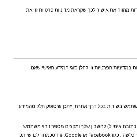
יש לקרוא מדיניות פרטיות זו לפני גישה לשירות שלנו או שימוש בו. המשך השימוש בשירות מהווה את אישור לכך שקראת מדיניות פרטיות זו ואת 
במהלך אספקת השירות ושיפורו, אנו אוספים את המידע האישי שלך למטרות המתוארות במדיניות הפרטיות זו. להלן סוגי המידע האישי שאנו 
כאשר אתה יוצר חשבון, גולש בשירות, מבצע הזמנה בקופה, יוצר עמנו קשר ישיר, או משתמש בשירות בכל דרך אחרת, ייתכן שיסופק חלק מהמידע 
אנחנו אוספים את פרטי ההתחברות (למשל, מספר טלפון נייד ו/או כתובת אימייל) לחשבון שלך ומקצים מספר זיהוי משתמש 
לחשבון שלך. אם בחירתך היא להירשם או להיכנס באמצעות שירותים של צד שלישי כלשהו, כגון Facebook או Google, זו הסכמתך לכן שייתכן 