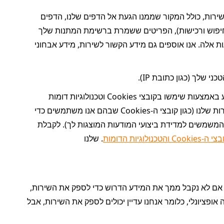
אנו אוספים מידע אישי אודות האינטראקציות שלך עם השירות, כולל המקור שממנו הגעת אל הדפים שלנו, הדפים 
שבהם צפית, אינטראקציות אחרות עם השירות (כגון היסטוריית גלישה, היסטוריית חיפוש ורכישות), הפריטים ששמרת ברשימת המתנות שלך 
ובעגלת הקניות, ואם פתחת את הודעות האימייל שלנו או לחצת על הקישורים בהודעות אלה. אנו אוספים גם מידע הקשור לשירות, מידע אבחוני 
 שלך (כגון כתובת IP).
אנו אוספים מידע באמצעות שימשו בקובצי Cookies וטכנולוגיות דומות 
שמאוחסנים במכשיר. קובצי Cookies אלה הכרחיים או נדרשים כדי לספק את השירות שלנו (כגון קובצי ה-Cookies שבהם אנו משתמשים כדי 
לזכור את ההגדרות שלך) או קובצי Cookies אופציונליים (למשל, קובצי ה-Cookies המשמשים למדידת ביצועי המודעות המוצגות לך). לקבלת 
טכנולוגיות הדומות
. שלנו
עלינו לאסוף מידע אישי מסוים ממך כדי לספק את השירות ושירותים קשורים מסוימים. אם לא נקבל ממך את המידע הדרוש כדי לספק את השירות, 
לא נוכל לספק לך את השירות. עם זאת, אנחנו גם אוספים ממך מידע אופציונלי; מידע זה אופציונלי, כלומר אנחנו עדיין יכולים לספק את השירות, אבל 