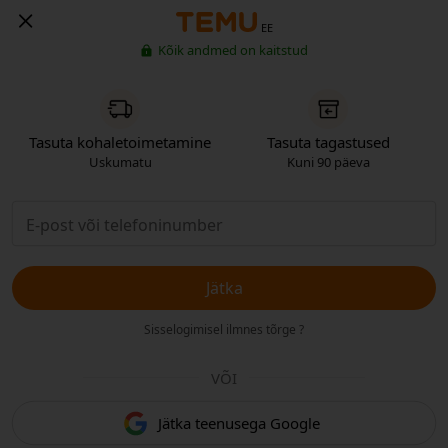
EE
Kõik andmed on kaitstud
Tasuta kohaletoimetamine
Tasuta tagastused
Uskumatu
Kuni 90 päeva
Jätka
Sisselogimisel ilmnes tõrge ?
VÕI
Jätka teenusega Google