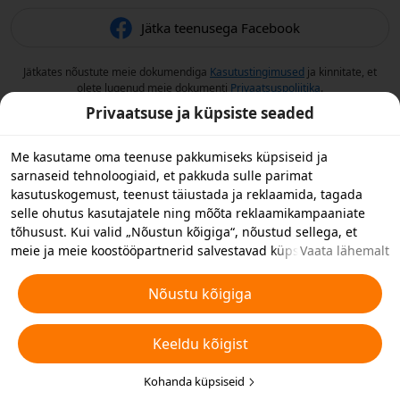
Jätka teenusega Facebook
Jätkates nõustute meie dokumendiga
Kasutustingimused
ja kinnitate, et
olete lugenud meie dokumenti
Privaatsuspoliitika
.
Privaatsuse ja küpsiste seaded
Me kasutame oma teenuse pakkumiseks küpsiseid ja
sarnaseid tehnoloogiaid, et pakkuda sulle parimat
kasutuskogemust, teenust täiustada ja reklaamida, tagada
selle ohutus kasutajatele ning mõõta reklaamikampaaniate
tõhusust. Kui valid „Nõustun kõigiga“, nõustud sellega, et
meie ja meie koostööpartnerid salvestavad küpsiseid ja
Vaata lähemalt
sarnaseid tehnoloogiaid reklaami eesmärkidel sinu
seadmesse. Samuti saad valida „Keeldun kõigist“, et keelduda
Nõustu kõigiga
mitteolulistest küpsistest, või valida allpool või oma
privaatsusseadetes „Kohanda küpsiseid”, et valida millist tüüpi
Keeldu kõigist
küpsiseid soovite vastu võtta või keelata. Täiendavate
üksikasjade jaoks vaata
Küpsiste ja muu sarnase tehnoloogia
eeskirju
.
Kohanda küpsiseid