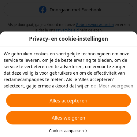
Doorgaan met Facebook
Als je doorgaat, ga je akkoord met onze
Gebruiksvoorwaarden
en erken
je dat je ons
Privacybeleid
hebt gelezen.
Privacy- en cookie-instellingen
We gebruiken cookies en soortgelijke technologieën om onze
service te leveren, om je de beste ervaring te bieden, om de
service te verbeteren en te adverteren, om ervoor te zorgen
dat deze veilig is voor gebruikers en om de effectiviteit van
reclamecampagnes te meten. Als je 'Alles accepteren'
selecteert, ga je ermee akkoord dat wij en de partners
Meer weergeven
waarmee we samenwerken cookies en soortgelijke
technologieën op je apparaat opslaan voor
Alles accepteren
reclamedoeleinden. Je kunt ook kiezen welke typen cookies je
wilt toestaan of afwijzen door hieronder of in je
Alles weigeren
privacyinstellingen op 'Cookies aanpassen' te klikken.
Raadpleeg voor meer informatie ons
Beleid inzake cookies en
soortgelijke technologieën
Cookies aanpassen
.