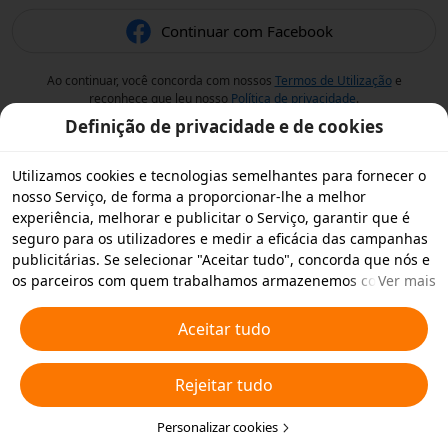
Continuar com Facebook
Ao continuar, você concorda com nossos
Termos de Utilização
e
reconhece que leu nosso
Política de privacidade
.
Definição de privacidade e de cookies
Utilizamos cookies e tecnologias semelhantes para fornecer o
nosso Serviço, de forma a proporcionar-lhe a melhor
experiência, melhorar e publicitar o Serviço, garantir que é
seguro para os utilizadores e medir a eficácia das campanhas
publicitárias. Se selecionar "Aceitar tudo", concorda que nós e
os parceiros com quem trabalhamos armazenemos cookies e
Ver mais
tecnologias semelhantes no seu dispositivo para fins
publicitários. Também pode "Rejeitar todos" os cookies não
Aceitar tudo
essenciais ou escolher os tipos de cookies que pretende
aceitar ou desativar clicando em "Personalizar cookies" abaixo
Rejeitar tudo
ou em qualquer altura nas suas definições de privacidade.
Para obter mais informações, consulte a nossa
Política relativa
a Cookies e Tecnologias Semelhantes
Personalizar cookies
.