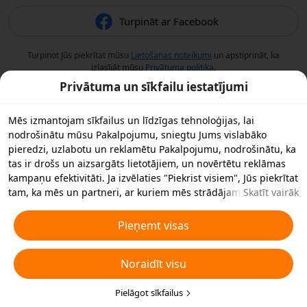
Turpināt ar Facebook
Turpinot Jūs piekrītat mūsu
Lietošanas noteikumi
un apstiprināt, ka
izlasījāt mūsu
Privātuma politika
.
Privātuma un sīkfailu iestatījumi
Mēs izmantojam sīkfailus un līdzīgas tehnoloģijas, lai
nodrošinātu mūsu Pakalpojumu, sniegtu Jums vislabāko
pieredzi, uzlabotu un reklamētu Pakalpojumu, nodrošinātu, ka
tas ir drošs un aizsargāts lietotājiem, un novērtētu reklāmas
kampaņu efektivitāti. Ja izvēlaties "Piekrist visiem", Jūs piekrītat
tam, ka mēs un partneri, ar kuriem mēs strādājam,
Skatīt vairāk
saglabājam sīkfailus un līdzīgas tehnoloģijas Jūsu ierīcē
reklāmas nolūkos. Jūs varat arī noraidīt visus nebūtiskos
Pieņemt visas
sīkfailus vai izvēlēties, kāda veida sīkfailus vēlaties pieņemt vai
atspējot, noklikšķinot uz "Pielāgot sīkfailus" zemāk vai jebkurā
Noraidīt visu
laikā privātuma iestatījumos. Sīkākai informācijai skatiet mūsu
Sīkfailu un līdzīgu tehnoloģiju politiku
.
Pielāgot sīkfailus