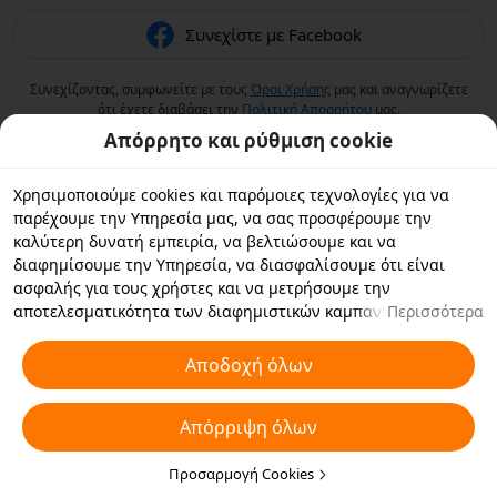
Συνεχίστε με Facebook
Συνεχίζοντας, συμφωνείτε με τους
Όροι Χρήσης
μας και αναγνωρίζετε
ότι έχετε διαβάσει την
Πολιτική Aπορρήτου
μας.
Απόρρητο και ρύθμιση cookie
Χρησιμοποιούμε cookies και παρόμοιες τεχνολογίες για να
παρέχουμε την Υπηρεσία μας, να σας προσφέρουμε την
καλύτερη δυνατή εμπειρία, να βελτιώσουμε και να
διαφημίσουμε την Υπηρεσία, να διασφαλίσουμε ότι είναι
ασφαλής για τους χρήστες και να μετρήσουμε την
αποτελεσματικότητα των διαφημιστικών καμπανιών. Εάν
Περισσότερα
επιλέξετε «Αποδοχή όλων», συμφωνείτε με εμάς και τους
συνεργάτες με τους οποίους συνεργαζόμαστε να αποθηκεύουν
Αποδοχή όλων
cookies και παρόμοιες τεχνολογίες στη συσκευή σας για
διαφημιστικούς σκοπούς. Μπορείτε επίσης να κάνετε
Απόρριψη όλων
"Απόρριψη όλων" για τα μη απαραίτητα cookie ή να επιλέξετε
ποιους τύπους cookies θέλετε να αποδεχτείτε ή να
απενεργοποιήσετε κάνοντας κλικ στην επιλογή "Προσαρμογή
Προσαρμογή Cookies