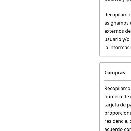
Recopilamos
asignamos un
externos de
usuario y/o
la informaci
Compras
Recopilamos 
número de i
tarjeta de 
proporciones
residencia, 
acuerdo con