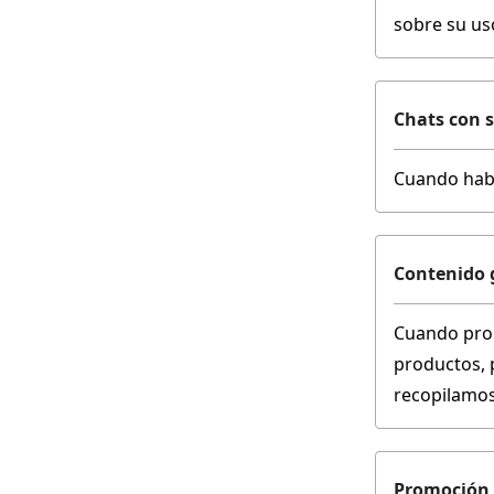
sobre su us
Chats con s
Cuando habl
Contenido 
Cuando propo
productos, 
recopilamos
Promoción 