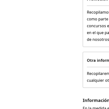
Recopilamos
como parte 
concursos e
en el que p
de nosotros,
Otra infor
Recopilarem
cualquier o
Información
En la medida e