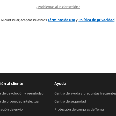
¿Problemas al iniciar sesión?
Al continuar, aceptas nuestros
Términos de uso
y
Política de privacidad
.
ión al cliente
Ayuda
ca de devolución y reembolso
Centro de ayuda y preguntas frecuente
ca de propiedad intelectual
Centro de seguridad
ación de envío
Protección de compras de Temu