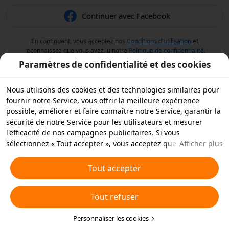
Continuer avec Facebook
En continuant, vous acceptez nos
Conditions d'utilisation
et
reconnaissez que vous avez lu notre
Politique de confidentialité
.
Paramètres de confidentialité et des cookies
Nous utilisons des cookies et des technologies similaires pour
fournir notre Service, vous offrir la meilleure expérience
possible, améliorer et faire connaître notre Service, garantir la
sécurité de notre Service pour les utilisateurs et mesurer
l'efficacité de nos campagnes publicitaires. Si vous
sélectionnez « Tout accepter », vous acceptez que nous et nos
Afficher plus
partenaires stockions des cookies et des technologies
similaires sur votre appareil à des fins publicitaires. Vous
Tout accepter
pouvez aussi « rejeter tous » les cookies non essentiels ou
choisir les types de cookies que vous souhaitez accepter ou
Tout refuser
rejeter à tout moment dans vos paramètres de confidentialité
ou en cliquant sur « Personnaliser les cookies » ci-dessous.
Pour plus de détails, consultez notre
Personnaliser les cookies
Politique relative aux