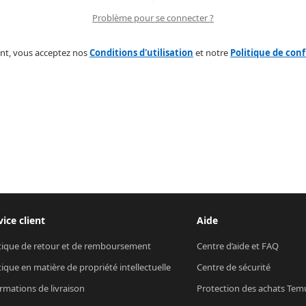
Problème pour se connecter ?
nt, vous acceptez nos
Conditions d'utilisation
et notre
Politique de conf
vice client
Aide
tique de retour et de remboursement
Centre d’aide et FAQ
tique en matière de propriété intellectuelle
Centre de sécurité
rmations de livraison
Protection des achats Tem