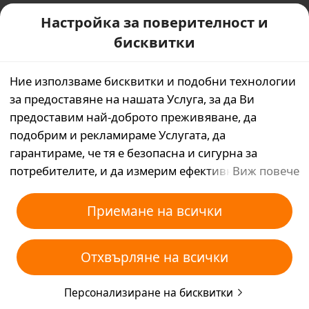
Настройка за поверителност и
бисквитки
Ние използваме бисквитки и подобни технологии
за предоставяне на нашата Услуга, за да Ви
предоставим най-доброто преживяване, да
подобрим и рекламираме Услугата, да
гарантираме, че тя е безопасна и сигурна за
потребителите, и да измерим ефективността на
Виж повече
рекламните кампании. Ако изберете „Приемане на
всички“, Вие се съгласявате с това ние и
Приемане на всички
партньорите, с които работим, да съхраняваме
бисквитки и подобни технологии на Вашето
Отхвърляне на всички
устройство за рекламни цели. Можете да изберете
също „Отхвърляне на всички“ за
Персонализиране на бисквитки
незадължителните бисквитки или да изберете