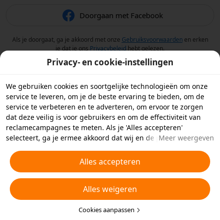
Doorgaan met Facebook
Als je doorgaat, ga je akkoord met onze
Gebruiksvoorwaarden
en erken
je dat je ons
Privacybeleid
hebt gelezen.
Privacy- en cookie-instellingen
We gebruiken cookies en soortgelijke technologieën om onze
service te leveren, om je de beste ervaring te bieden, om de
service te verbeteren en te adverteren, om ervoor te zorgen
dat deze veilig is voor gebruikers en om de effectiviteit van
reclamecampagnes te meten. Als je 'Alles accepteren'
selecteert, ga je ermee akkoord dat wij en de partners
Meer weergeven
waarmee we samenwerken cookies en soortgelijke
technologieën op je apparaat opslaan voor
Alles accepteren
reclamedoeleinden. Je kunt ook kiezen welke typen cookies je
wilt toestaan of afwijzen door hieronder of in je
Alles weigeren
privacyinstellingen op 'Cookies aanpassen' te klikken.
Raadpleeg voor meer informatie ons
Beleid inzake cookies en
soortgelijke technologieën
Cookies aanpassen
.