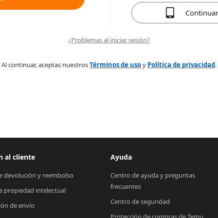
Continua
¿Problemas al iniciar sesión?
Al continuar, aceptas nuestros
Términos de uso
y
Política de privacidad
.
 al cliente
Ayuda
de devolución y reembolso
Centro de ayuda y preguntas 
frecuentes
de propiedad intelectual
Centro de seguridad
ión de envío
Protección de compras de Temu