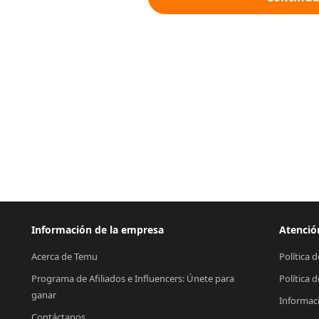
Información de la empresa
Atención
Acerca de Temu
Política 
Programa de Afiliados e Influencers: Únete para 
Política 
ganar
Informac
Contáctanos