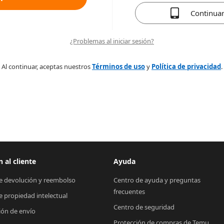
Continua
¿Problemas al iniciar sesión?
Al continuar, aceptas nuestros
Términos de uso
y
Política de privacidad
.
 al cliente
Ayuda
de devolución y reembolso
Centro de ayuda y preguntas 
frecuentes
de propiedad intelectual
Centro de seguridad
ión de envío
Protección de compras de Temu