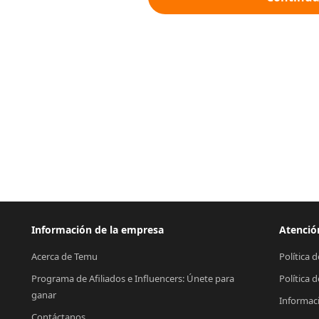
Información de la empresa
Atención
Acerca de Temu
Política 
Programa de Afiliados e Influencers: Únete para 
Política 
ganar
Informac
Contáctanos