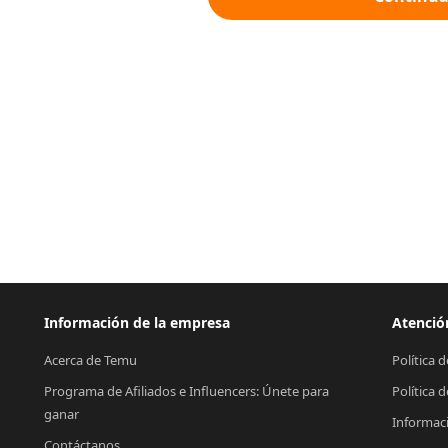
Información de la empresa
Atención
Acerca de Temu
Política 
Programa de Afiliados e Influencers: Únete para 
Política 
ganar
Informac
Contáctanos