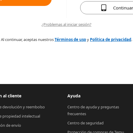
Continua
¿Problemas al iniciar sesión?
Al continuar, aceptas nuestros
Términos de uso
y
Política de privacidad
.
 al cliente
Ayuda
de devolución y reembolso
Centro de ayuda y preguntas 
frecuentes
de propiedad intelectual
Centro de seguridad
ión de envío
Protección de compras de Temu