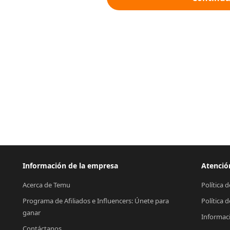
Información de la empresa
Atención
Acerca de Temu
Política 
Programa de Afiliados e Influencers: Únete para 
Política 
ganar
Informac
Contáctanos