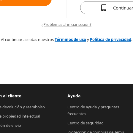
Continua
¿Problemas al iniciar sesión?
Al continuar, aceptas nuestros
Términos de uso
y
Política de privacidad
.
 al cliente
Ayuda
de devolución y reembolso
Centro de ayuda y preguntas 
frecuentes
de propiedad intelectual
Centro de seguridad
ión de envío
Protección de compras de Temu