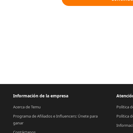
Información de la empresa
Atención
Acerca de Temu
Política 
Programa de Afiliados e Influencers: Únete para 
Política 
ganar
Informac
Contáctanos