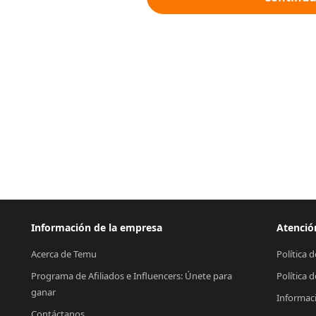
Información de la empresa
Atención
Acerca de Temu
Política 
Programa de Afiliados e Influencers: Únete para 
Política 
ganar
Informac
Contáctanos