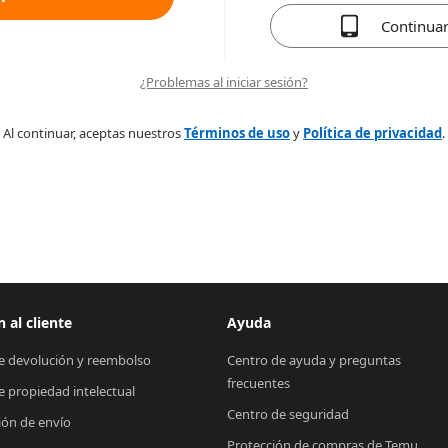
Continua
¿Problemas al iniciar sesión?
Al continuar, aceptas nuestros
Términos de uso
y
Política de privacidad
.
 al cliente
Ayuda
de devolución y reembolso
Centro de ayuda y preguntas 
frecuentes
de propiedad intelectual
Centro de seguridad
ión de envío
Protección de compras de Temu