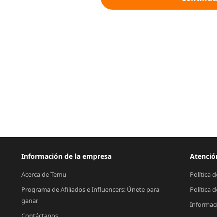
Información de la empresa
Atención
Acerca de Temu
Política 
Programa de Afiliados e Influencers: Únete para 
Política 
ganar
Informac
Contáctanos