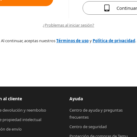
Continua
¿Problemas al iniciar sesión?
Al continuar, aceptas nuestros
Términos de uso
y
Política de privacidad
.
 al cliente
Ayuda
de devolución y reembolso
Centro de ayuda y preguntas 
frecuentes
de propiedad intelectual
Centro de seguridad
ión de envío
Protección de compras de Temu