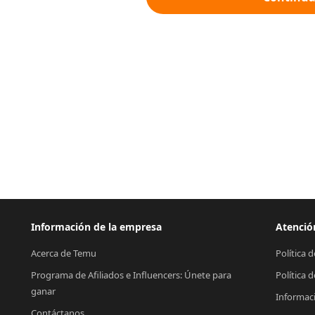
Información de la empresa
Atención
Acerca de Temu
Política 
Programa de Afiliados e Influencers: Únete para 
Política 
ganar
Informac
Contáctanos