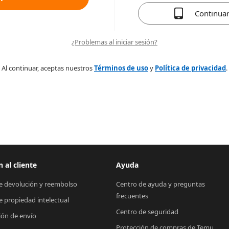
Continua
¿Problemas al iniciar sesión?
Al continuar, aceptas nuestros
Términos de uso
y
Política de privacidad
.
 al cliente
Ayuda
de devolución y reembolso
Centro de ayuda y preguntas 
frecuentes
de propiedad intelectual
Centro de seguridad
ión de envío
Protección de compras de Temu