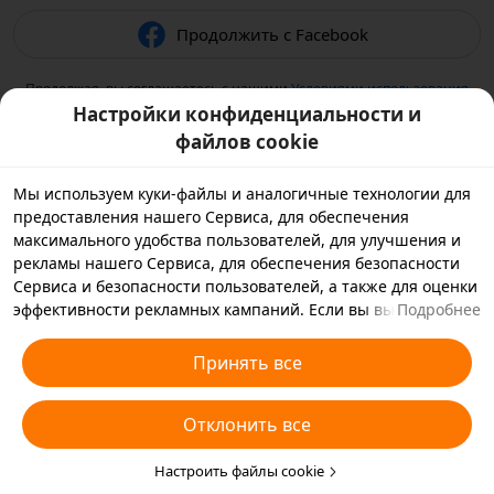
Продолжить с Facebook
Продолжая, вы соглашаетесь с нашими
Условиями использования
и подтверждаете, что прочитали нашу
Политику
Настройки конфиденциальности и
конфиденциальности
.
файлов cookie
Мы используем куки-файлы и аналогичные технологии для
предоставления нашего Сервиса, для обеспечения
максимального удобства пользователей, для улучшения и
рекламы нашего Сервиса, для обеспечения безопасности
Сервиса и безопасности пользователей, а также для оценки
эффективности рекламных кампаний. Если вы выбираете
Подробнее
«Принять все», вы соглашаетесь с тем, что мы и партнеры,
с которыми мы работаем, будем хранить куки-файлы и
Принять все
использовать аналогичные технологии на вашем
устройстве в рекламных целях. Вы также можете выбрать
Отклонить все
«Отклонить все», чтобы отклонить все необязательные
куки-файлы, или выбрать, какие типы куки-файлов
необходимо принять или отклонить. Для этого нажмите
Настроить файлы cookie