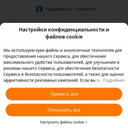
Продолжить с Facebook
Продолжая, вы соглашаетесь с нашими
Условиями использования
и подтверждаете, что прочитали нашу
Политику
Настройки конфиденциальности и
конфиденциальности
.
файлов cookie
Мы используем куки-файлы и аналогичные технологии для
предоставления нашего Сервиса, для обеспечения
максимального удобства пользователей, для улучшения и
рекламы нашего Сервиса, для обеспечения безопасности
Сервиса и безопасности пользователей, а также для оценки
эффективности рекламных кампаний. Если вы выбираете
Подробнее
«Принять все», вы соглашаетесь с тем, что мы и партнеры,
с которыми мы работаем, будем хранить куки-файлы и
Принять все
использовать аналогичные технологии на вашем
устройстве в рекламных целях. Вы также можете выбрать
Отклонить все
«Отклонить все», чтобы отклонить все необязательные
куки-файлы, или выбрать, какие типы куки-файлов
необходимо принять или отклонить. Для этого нажмите
Настроить файлы cookie