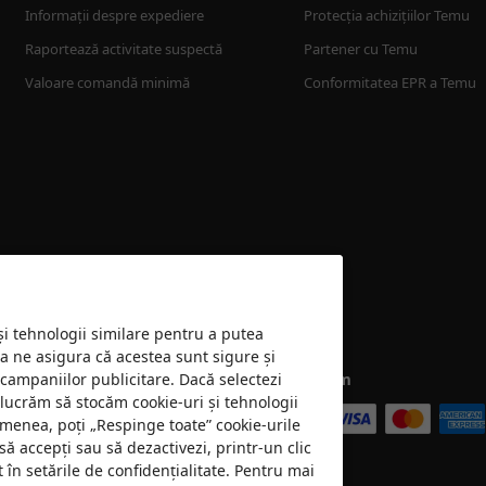
Informații despre expediere
Protecția achizițiilor Temu
Raportează activitate suspectă
Partener cu Temu
Valoare comandă minimă
Conformitatea EPR a Temu
 și tehnologii similare pentru a putea
 a ne asigura că acestea sunt sigure și
 campaniilor publicitare. Dacă selectezi
Acceptăm
e lucrăm să stocăm cookie-uri și tehnologii
emenea, poți „Respinge toate” cookie-urile
să accepți sau să dezactivezi, printr-un clic
în setările de confidențialitate. Pentru mai