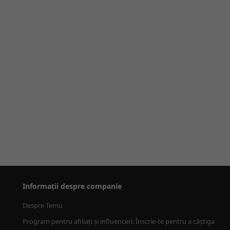
Informații despre companie
Despre Temu
Program pentru afiliați și influenceri: Înscrie-te pentru a câștiga