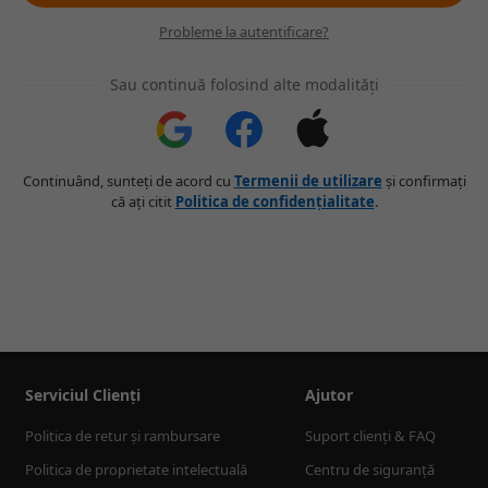
Probleme la autentificare?
Sau continuă folosind alte modalități
Continuând, sunteți de acord cu
Termenii de utilizare
și confirmați
că ați citit
Politica de confidențialitate
.
Serviciul Clienți
Ajutor
Politica de retur și rambursare
Suport clienți & FAQ
Politica de proprietate intelectuală
Centru de siguranță