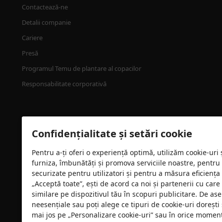
Contactează-ne
Detalii companie
Cariere
Presă
Programul Temu de plantare al copacilor
Responsabilitate corporativă
Confidențialitate și setări cookie
Pentru a-ți oferi o experiență optimă, utilizăm cookie-uri
furniza, îmbunătăți și promova serviciile noastre, pentru
Certificare de securitate
securizate pentru utilizatori și pentru a măsura eficiența
„Acceptă toate”, ești de acord ca noi și partenerii cu car
similare pe dispozitivul tău în scopuri publicitare. De as
neesențiale sau poți alege ce tipuri de cookie-uri dorești 
mai jos pe „Personalizare cookie-uri” sau în orice moment 