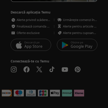
Descarcă aplicația Temu
Alerte privind scăderea prețurilor
Urmărește comenzi în orice moment
Finalizează comanda mai rapid și mai sigur
Alerte pentru articole cu stoc redus
Oferte exclusive
Alerte pentru cupoane și oferte
Descarcă pe
Obține pe
App Store
Google Play
Conectează-te cu Temu