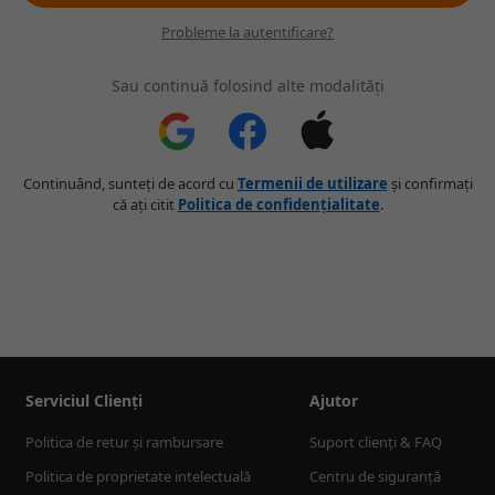
Probleme la autentificare?
Sau continuă folosind alte modalități
Continuând, sunteți de acord cu
Termenii de utilizare
și confirmați
că ați citit
Politica de confidențialitate
.
Serviciul Clienți
Ajutor
Politica de retur și rambursare
Suport clienți & FAQ
Politica de proprietate intelectuală
Centru de siguranță