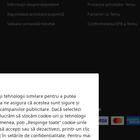
Informații despre expediere
Protecția achizițiilor Temu
Raportează activitate suspectă
Partener cu Temu
Valoare comandă minimă
Conformitatea EPR a Temu
 și tehnologii similare pentru a putea
 a ne asigura că acestea sunt sigure și
 campaniilor publicitare. Dacă selectezi
Acceptăm
e lucrăm să stocăm cookie-uri și tehnologii
emenea, poți „Respinge toate” cookie-urile
să accepți sau să dezactivezi, printr-un clic
în setările de confidențialitate. Pentru mai