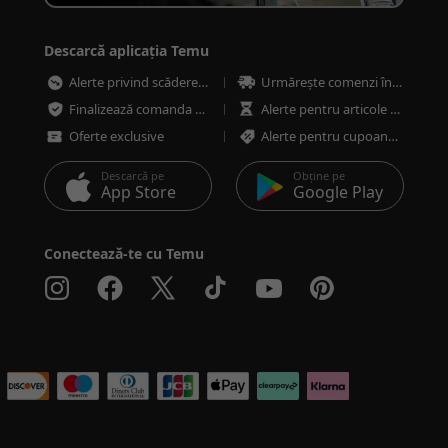
Descarcă aplicația Temu
Alerte privind scăderea prețurilor
Urmărește comenzi în orice moment
Finalizează comanda mai rapid și mai sigur
Alerte pentru articole cu stoc redus
Oferte exclusive
Alerte pentru cupoane și oferte
Descarcă pe
Obține pe
App Store
Google Play
Conectează-te cu Temu