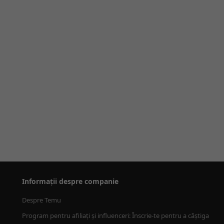
Informații despre companie
Despre Temu
Program pentru afiliați și influenceri: Înscrie-te pentru a câștiga