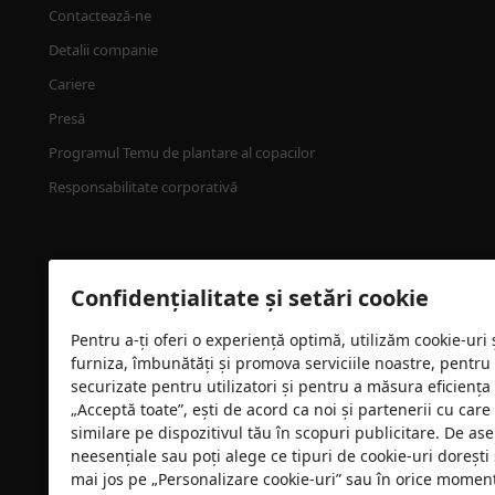
Contactează-ne
Detalii companie
Cariere
Presă
Programul Temu de plantare al copacilor
Responsabilitate corporativă
Confidențialitate și setări cookie
Pentru a-ți oferi o experiență optimă, utilizăm cookie-uri
furniza, îmbunătăți și promova serviciile noastre, pentru
Certificare de securitate
securizate pentru utilizatori și pentru a măsura eficiența
„Acceptă toate”, ești de acord ca noi și partenerii cu car
similare pe dispozitivul tău în scopuri publicitare. De as
neesențiale sau poți alege ce tipuri de cookie-uri dorești 
mai jos pe „Personalizare cookie-uri” sau în orice moment 