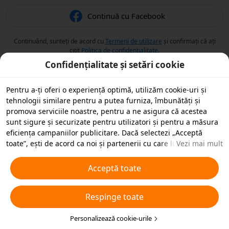
Continuă cu Facebook
Continuând, sunteți de acord cu
Termeni de utilizare
și confirmați că ați
citit
Politica de confidențialitate
.
Confidențialitate și setări cookie
Pentru a-ți oferi o experiență optimă, utilizăm cookie-uri și
tehnologii similare pentru a putea furniza, îmbunătăți și
promova serviciile noastre, pentru a ne asigura că acestea
sunt sigure și securizate pentru utilizatori și pentru a măsura
eficiența campaniilor publicitare. Dacă selectezi „Acceptă
toate”, ești de acord ca noi și partenerii cu care lucrăm să
Vezi mai mult
stocăm cookie-uri și tehnologii similare pe dispozitivul tău în
scopuri publicitare. De asemenea, poți „Respinge toate”
Acceptă toate
cookie-urile neesențiale sau poți alege ce tipuri de cookie-uri
dorești să accepți sau să dezactivezi, printr-un clic mai jos pe
Respinge toate
„Personalizare cookie-uri” sau în orice moment în setările de
confidențialitate. Pentru mai multe detalii, vezi
Politica noastră
privind cookie-urile și tehnologiile similare
Personalizează cookie-urile
.