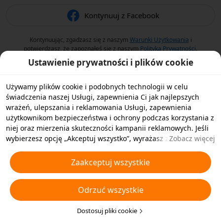
Kontynuuj z Facebook
Kontynuując, zgadzasz się z naszym
Warunki Użytkowania
i
potwierdzasz, że zapoznałeś się z naszym
Polityka Prywatności
.
Ustawienie prywatności i plików cookie
Używamy plików cookie i podobnych technologii w celu
świadczenia naszej Usługi, zapewnienia Ci jak najlepszych
wrażeń, ulepszania i reklamowania Usługi, zapewnienia
użytkownikom bezpieczeństwa i ochrony podczas korzystania z
niej oraz mierzenia skuteczności kampanii reklamowych. Jeśli
wybierzesz opcję „Akceptuj wszystko”, wyrażasz zgodę na
Zobacz więcej
przechowywanie przez nas i naszych partnerów plików cookie
oraz podobnych technologii na Twoim urządzeniu w celach
Zaakceptuj wszystkie
reklamowych. Możesz także wybrać opcję „Odrzucić wszystkie”,
aby odrzucić wszystkie nieistotne pliki cookie lub wybrać typy
Odrzuć wszystkie
plików cookie, które chcesz zaakceptować albo wyłączyć,
klikając opcję „Dostosuj pliki cookie” poniżej lub w dowolnej
chwili w ustawieniach prywatności. Aby uzyskać więcej
Dostosuj pliki cookie