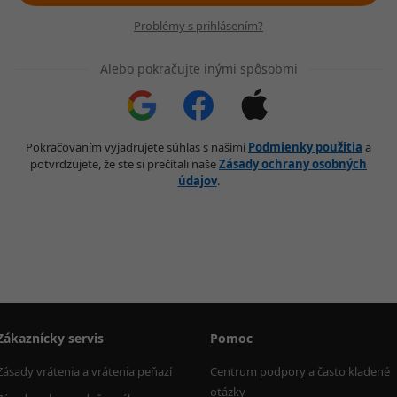
Problémy s prihlásením?
Alebo pokračujte inými spôsobmi
Pokračovaním vyjadrujete súhlas s našimi
Podmienky použitia
a
potvrdzujete, že ste si prečítali naše
Zásady ochrany osobných
údajov
.
Zákaznícky servis
Pomoc
Zásady vrátenia a vrátenia peňazí
Centrum podpory a často kladené 
otázky