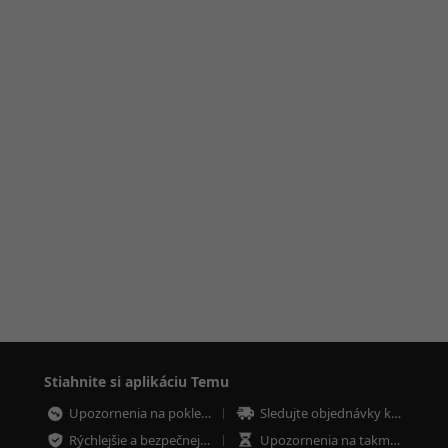
Stiahnite si aplikáciu Temu
Upozornenia na poklesy cien
Sledujte objednávky kdekoľvek
Rýchlejšie a bezpečnejšie platby
Upozornenia na takmer vypredané položky