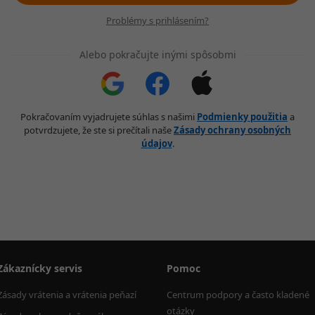
Problémy s prihlásením?
Alebo pokračujte inými spôsobmi
Pokračovaním vyjadrujete súhlas s našimi
Podmienky použitia
a
potvrdzujete, že ste si prečítali naše
Zásady ochrany osobných
údajov
.
Zákaznícky servis
Pomoc
Zásady vrátenia a vrátenia peňazí
Centrum podpory a často kladené 
otázky