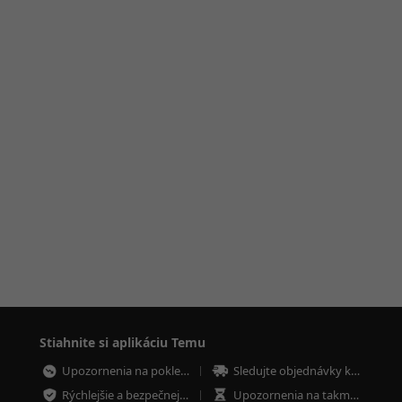
Stiahnite si aplikáciu Temu
Upozornenia na poklesy cien
Sledujte objednávky kdekoľvek
Rýchlejšie a bezpečnejšie platby
Upozornenia na takmer vypredané položky