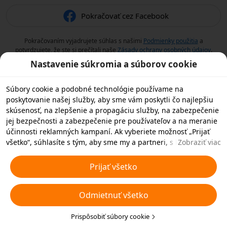
Pokračovať cez Facebook
Pokračovaním vyjadrujete súhlas s našimi
Podmienky použitia
a
potvrdzujete, že ste si prečítali naše
Zásady ochrany osobných údajov
.
Nastavenie súkromia a súborov cookie
Súbory cookie a podobné technológie používame na
poskytovanie našej služby, aby sme vám poskytli čo najlepšiu
skúsenosť, na zlepšenie a propagáciu služby, na zabezpečenie
jej bezpečnosti a zabezpečenie pre používateľov a na meranie
účinnosti reklamných kampaní. Ak vyberiete možnosť „Prijať
všetko“, súhlasíte s tým, aby sme my a partneri, s ktorými
Zobraziť viac
spolupracujeme, ukladali súbory cookie a podobné
technológie vo vašom zariadení na reklamné účely. Môžete tiež
Prijať všetko
zvoliť možnosť „Odmietnuť všetky“ nedôležité súbory cookie
alebo vybrať, ktoré typy súborov cookie chcete prijať alebo
Odmietnuť všetko
zakázať, kliknutím na tlačidlo „Prispôsobiť súbory cookie“ nižšie
alebo kedykoľvek v nastaveniach ochrany osobných údajov.
Viac informácií nájdete v našich
Prispôsobiť súbory cookie
Pravidlách týkajúcich sa