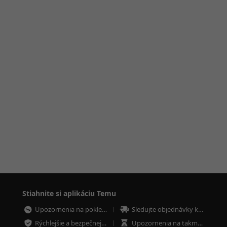
Stiahnite si aplikáciu Temu
Upozornenia na poklesy cien
Sledujte objednávky kdekoľvek
Rýchlejšie a bezpečnejšie platby
Upozornenia na takmer vypredané položky