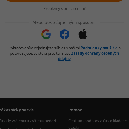
Problémy s prihlásením?
Alebo pokračujte inými spôsobmi
Pokračovaním vyjadrujete súhlas s našimi
Podmienky použitia
a
potvrdzujete, že ste si prečítali naše
Zásady ochrany osobných
údajov
.
Zákaznícky servis
Pomoc
Zásady vrátenia a vrátenia peňazí
Centrum podpory a často kladené 
otázky