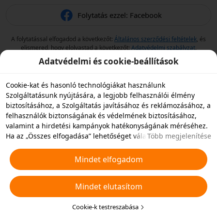
Folytatás ezzel: Facebook
A folytatással elfogadod a következőt:
Általános szerződési feltételek
, és
elismered, hogy elolvastad a következőt:
Adatvédelmi szabályzat
.
Adatvédelmi és cookie-beállítások
Cookie-kat és hasonló technológiákat használunk
Szolgáltatásunk nyújtására, a legjobb felhasználói élmény
biztosításához, a Szolgáltatás javításához és reklámozásához, a
felhasználók biztonságának és védelmének biztosításához,
valamint a hirdetési kampányok hatékonyságának méréséhez.
Ha az „Összes elfogadása” lehetőséget választja, akkor
Több megjelenítése
beleegyezik abba, hogy mi és a partnereink cookie-kat és
hasonló technológiákat tároljunk az eszközén hirdetési célokra.
Mindet elfogadom
Elutasíthatja az összes nem alapvető cookie-t, vagy az alábbi
„Cookie-k testreszabása” gombra kattintva vagy az adatvédelmi
Mindet elutasítom
beállításoknál bármikor kiválaszthatja, hogy mely típusú
cookie-kat szeretné elfogadni vagy letiltani. További
részletekért lásd a
Cookie-kra és hasonló technológiákra
Cookie-k testreszabása