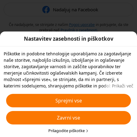
Nadaljuj na Facebook
Če nadaljujete, se strinjate z našim
Pogoji uporabe
in potrjujete, da ste
prebrali naš
Pravilnik o zasebnosti
.
Nastavitev zasebnosti in piškotkov
Piškotke in podobne tehnologije uporabljamo za zagotavljanje
naše storitve, najboljšo izkušnjo, izboljšanje in oglaševanje
storitve, zagotavljanje varnosti in zaščite uporabnikov ter
merjenje učinkovitosti oglaševalskih kampanj. Če izberete
možnost »Sprejmi vse«, se strinjate, da mi in partnerji, s
katerimi sodelujemo, shranjujemo piškotke in podobne
Prikaži več
tehnologije v vašo napravo za namene oglaševanja. S klikom
na »Prilagodi piškotke« spodaj ali kadar koli v nastavitvah
Sprejmi vse
zasebnosti lahko zavrnete vse nebistvene piškotke ali izberete,
katere vrste piškotkov želite sprejeti ali onemogočiti. Za več
Zavrni vse
podrobnosti si oglejte naš
Pravilnik o piškotkih in podobnih
tehnologijah
.
Prilagodite piškotke