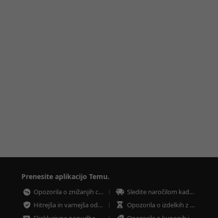
Prenesite aplikacijo Temu.
Opozorila o znižanjih cen
Sledite naročilom kadar koli
Hitrejša in varnejša oddaja naročila
Opozorila o izdelkih z nizkimi zalogami