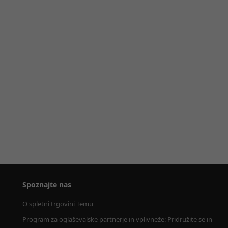
Spoznajte nas
O spletni trgovini Temu
Program za oglaševalske partnerje in vplivneže: Pridružite se in 