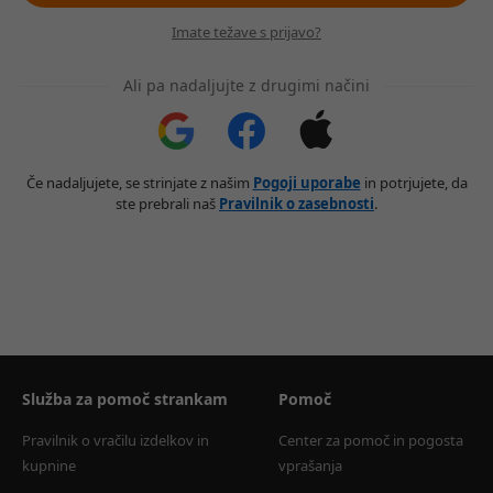
Imate težave s prijavo?
Ali pa nadaljujte z drugimi načini
Če nadaljujete, se strinjate z našim
Pogoji uporabe
in potrjujete, da
ste prebrali naš
Pravilnik o zasebnosti
.
Služba za pomoč strankam
Pomoč
Pravilnik o vračilu izdelkov in 
Center za pomoč in pogosta 
kupnine
vprašanja