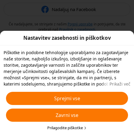
Nadaljuj na Facebook
Če nadaljujete, se strinjate z našim
Pogoji uporabe
in potrjujete, da ste
prebrali naš
Pravilnik o zasebnosti
.
Nastavitev zasebnosti in piškotkov
Piškotke in podobne tehnologije uporabljamo za zagotavljanje
naše storitve, najboljšo izkušnjo, izboljšanje in oglaševanje
storitve, zagotavljanje varnosti in zaščite uporabnikov ter
merjenje učinkovitosti oglaševalskih kampanj. Če izberete
možnost »Sprejmi vse«, se strinjate, da mi in partnerji, s
katerimi sodelujemo, shranjujemo piškotke in podobne
Prikaži več
tehnologije v vašo napravo za namene oglaševanja. S klikom
na »Prilagodi piškotke« spodaj ali kadar koli v nastavitvah
Sprejmi vse
zasebnosti lahko zavrnete vse nebistvene piškotke ali izberete,
katere vrste piškotkov želite sprejeti ali onemogočiti. Za več
Zavrni vse
podrobnosti si oglejte naš
Pravilnik o piškotkih in podobnih
tehnologijah
.
Prilagodite piškotke