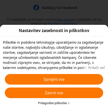
Nadaljuj na Facebook
Če nadaljujete, se strinjate z našim
Pogoji uporabe
in potrjujete, da ste
prebrali naš
Pravilnik o zasebnosti
.
Nastavitev zasebnosti in piškotkov
Piškotke in podobne tehnologije uporabljamo za zagotavljanje
naše storitve, najboljšo izkušnjo, izboljšanje in oglaševanje
storitve, zagotavljanje varnosti in zaščite uporabnikov ter
merjenje učinkovitosti oglaševalskih kampanj. Če izberete
možnost »Sprejmi vse«, se strinjate, da mi in partnerji, s
katerimi sodelujemo, shranjujemo piškotke in podobne
Prikaži več
tehnologije v vašo napravo za namene oglaševanja. S klikom
na »Prilagodi piškotke« spodaj ali kadar koli v nastavitvah
Sprejmi vse
zasebnosti lahko zavrnete vse nebistvene piškotke ali izberete,
katere vrste piškotkov želite sprejeti ali onemogočiti. Za več
Zavrni vse
podrobnosti si oglejte naš
Pravilnik o piškotkih in podobnih
tehnologijah
.
Prilagodite piškotke