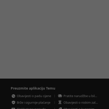
Preuzmite aplikaciju Temu
Obavijesti o padu cijene
Pratite narudžbe u bilo koje vrijeme
Brže i sigurnije plaćanje
Obavijesti o niskim zalihama