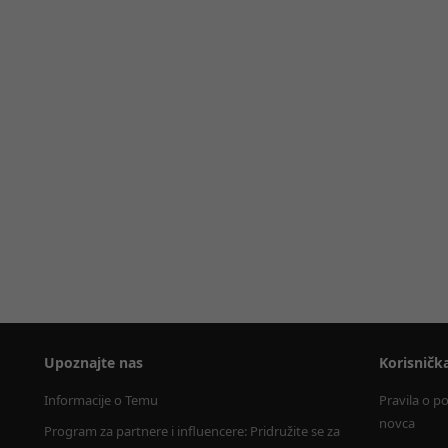
Upoznajte nas
Korisničk
Informacije o Temu
Pravila o p
novca
Program za partnere i influencere: Pridružite se za 