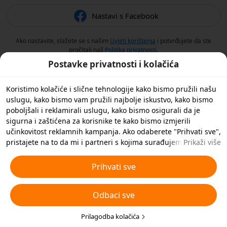
Nastavi s Facebook
Ako nastavite, slažete se s našim
Uvjeti korištenja
i potvrđujete da ste
pročitali naš
Politika privatnosti
.
Postavke privatnosti i kolačića
Koristimo kolačiće i slične tehnologije kako bismo pružili našu
uslugu, kako bismo vam pružili najbolje iskustvo, kako bismo
poboljšali i reklamirali uslugu, kako bismo osigurali da je
sigurna i zaštićena za korisnike te kako bismo izmjerili
učinkovitost reklamnih kampanja. Ako odaberete "Prihvati sve",
pristajete na to da mi i partneri s kojima surađujemo
Prikaži više
spremamo kolačiće i slične tehnologije na vaš uređaj u svrhe
oglašavanja. Također možete 'Odbiti sve' nebitne kolačiće ili
Prihvati sve
odabrati koje vrste kolačića želite prihvatiti ili onemogućiti
klikom na 'Prilagodi kolačiće' ispod ili u bilo kojem trenutku u
Odbaci sve
svojim postavkama privatnosti. Za više pojedinosti pogledajte
naša
Pravila o kolačićima i sličnim tehnologijama
.
Prilagodba kolačića