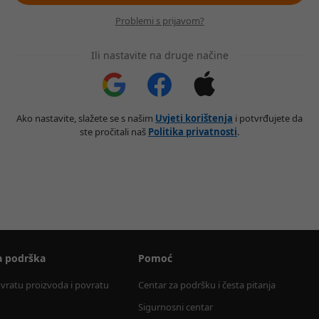
Problemi s prijavom?
Ili nastavite na druge načine
Ako nastavite, slažete se s našim
Uvjeti korištenja
i potvrđujete da
ste pročitali naš
Politika privatnosti
.
a podrška
Pomoć
ovratu proizvoda i povratu 
Centar za podršku i česta pitanja
Sigurnosni centar