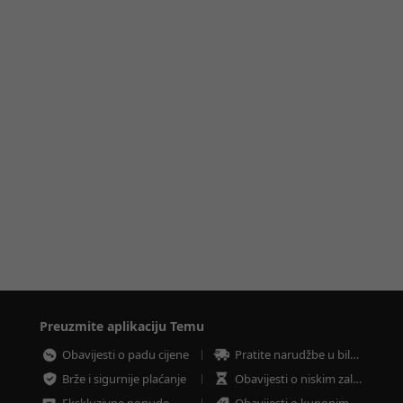
Preuzmite aplikaciju Temu
Obavijesti o padu cijene
Pratite narudžbe u bilo koje vrijeme
Brže i sigurnije plaćanje
Obavijesti o niskim zalihama