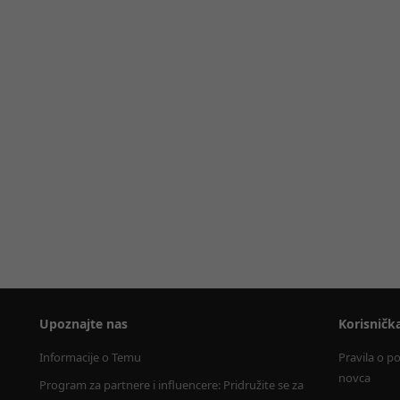
Upoznajte nas
Korisničk
Informacije o Temu
Pravila o p
novca
Program za partnere i influencere: Pridružite se za 